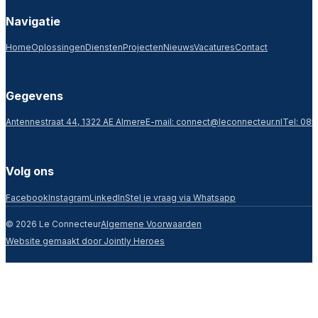
Navigatie
Home
Oplossingen
Diensten
Projecten
Nieuws
Vacatures
Contact
Gegevens
Antennestraat 44, 1322 AE Almere
E-mail:
connect@leconnecteur.nl
Tel: 085
Volg ons
Facebook
Instagram
LinkedIn
Stel je vraag via Whatsapp
© 2026 Le Connecteur
Algemene Voorwaarden
Website gemaakt door Jointly Heroes