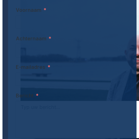
Voornaam
Achternaam
E-mailadres
Bericht