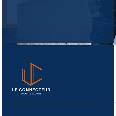
Onze veiligheidsexperts komen om uw veiligheidsprobleem te bespreken. 