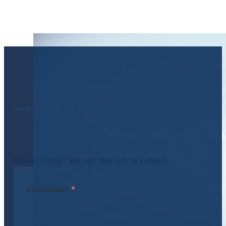
David Serpenti
Vraag het aan on
Advies nodig? We zijn hier om te helpen.
Voornaam