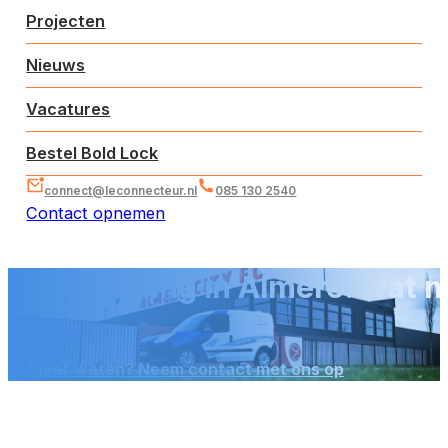
Projecten
Nieuws
Vacatures
Bestel Bold Lock
connect@leconnecteur.nl
085 130 2540
Contact opnemen
BHV training in Almere: wat 
Nieuws
Meer weten? Neem contact met ons op