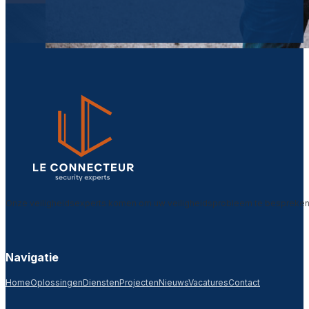
Onze veiligheidsexperts komen om uw veiligheidsprobleem te bespreken. 
Navigatie
Home
Oplossingen
Diensten
Projecten
Nieuws
Vacatures
Contact