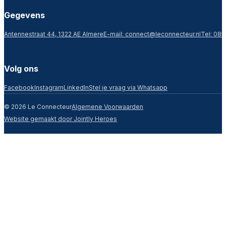
Gegevens
Antennestraat 44, 1322 AE Almere
E-mail:
connect@leconnecteur.nl
Tel: 085
Volg ons
Facebook
Instagram
LinkedIn
Stel je vraag via Whatsapp
© 2026 Le Connecteur
Algemene Voorwaarden
Website gemaakt door Jointly Heroes