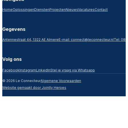
Home
Oplossingen
Diensten
Projecten
Nieuws
Vacatures
Contact
Gegevens
Antennestraat 44, 1322 AE Almere
E-mail:
connect@leconnecteur.nl
Tel: 085
Volg ons
Facebook
Instagram
LinkedIn
Stel je vraag via Whatsapp
© 2026 Le Connecteur
Algemene Voorwaarden
Website gemaakt door Jointly Heroes