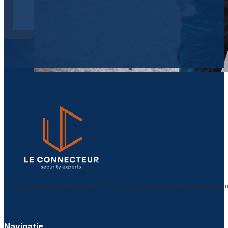
Onze veiligheidsexperts komen om uw veiligheidsprobleem te bespreken. 
Navigatie