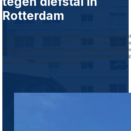
tegen diefstal in
Rotterdam
Zonnepark beveiliging in Rotterdam is essentieel om diefst
vandalisme en stroomverlies te voorkomen. Wij bieden s
schaalbare oplossingen met geavanceerde camerabewaki
terreinbeveiliging en snelle opvolging bij meldingen. Zo bli
investering beschermd, dag en nacht.