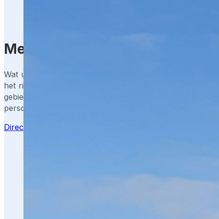
Meer weten over de kosten?
Wat u betaalt voor de beveiliging van een zonnepark is af
het risico, de kwetsbaarheid van de installatie en uw wen
gebied van toezicht en technologie. Onze specialisten ge
persoonlijk advies. Klik op de knop en stel uw vraag.
Direct contact opnemen