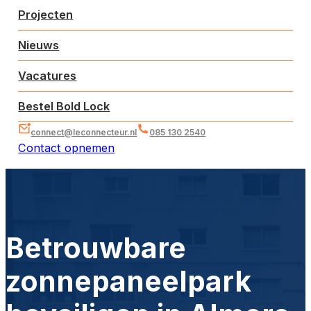
Projecten
Nieuws
Vacatures
Bestel Bold Lock
connect@leconnecteur.nl
085 130 2540
Contact opnemen
Betrouwbare
zonnepaneelpark