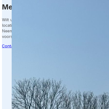
Meer weten over de kosten?
Wilt u inzicht in de kosten van zonnepark beveiliging, a
locatie en wensen? Onze beveiligingsexperts denken gra
Neem contact met ons op via de knop en ontvang snel e
voorstel.
Contact opnemen