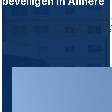
beveiligen in Almere
Zonnepark beveiliging nodig in Almere? Bij Le Connecteu
leveren we geen standaardoplossingen, maar beveiliging 
maat. Met zichtbare aanwezigheid, slimme systemen en d
opvolging zorgen we dat uw zonnepark veilig blijft én
operationeel.