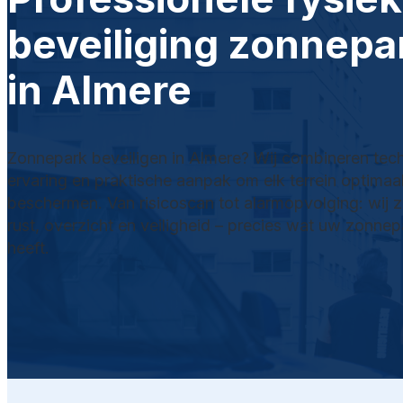
beveiliging zonnepa
in Almere
Zonnepark beveiligen in Almere? Wij combineren tech
ervaring en praktische aanpak om elk terrein optimaal
beschermen. Van risicoscan tot alarmopvolging: wij 
rust, overzicht en veiligheid – precies wat uw zonne
heeft.