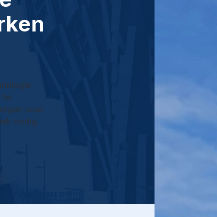
rken
nologie,
 te
zorgen voor
park nodig