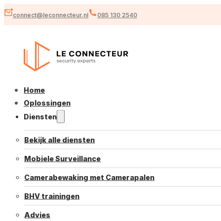
connect@leconnecteur.nl
085 130 2540
Home
Oplossingen
Diensten
Bekijk alle diensten
Mobiele Surveillance
Camerabewaking met Camerapalen
BHV trainingen
Advies