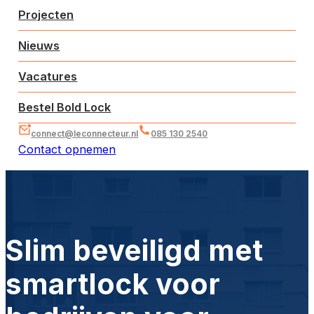
Projecten
Nieuws
Vacatures
Bestel Bold Lock
connect@leconnecteur.nl
085 130 2540
Contact opnemen
Slim beveiligd met
smartlock voor