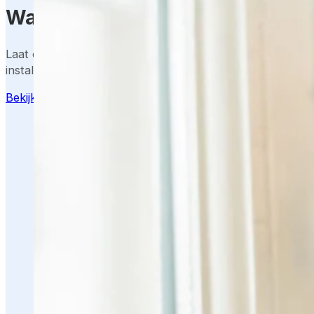
Wat kost een slim deurslot van
Laat ons meedenken over de beste oplossing – inclusief 
installatie en support.
Bekijk mogelijkheden