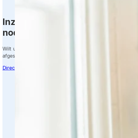
Inzicht in de kosten van een s
nodig?
Wilt u weten wat een slimme Bold Smart Lock oplossing k
afgestemd op uw situatie en gebruik?
Direct aanvragen