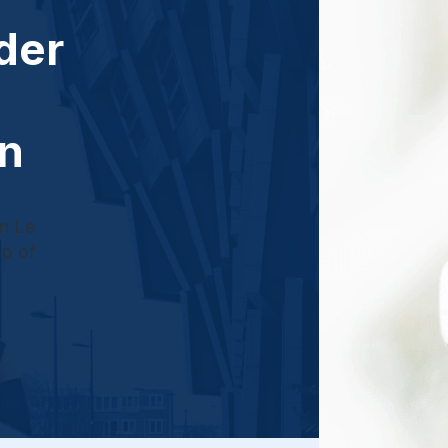
der
en
an Le
pp of