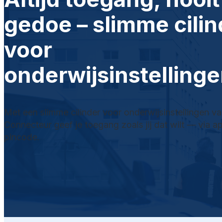
gedoe – slimme cilin
voor
onderwijsinstelling
Met een slimme cilinder voor onderwijsinstellingen v
Connecteur geef je toegang zoals jij dat wilt — via a
pincode.