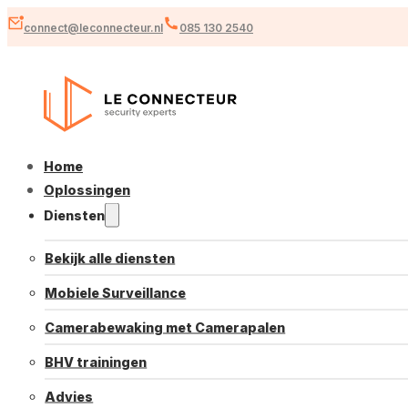
connect@leconnecteur.nl
085 130 2540
Home
Oplossingen
Diensten
Bekijk alle diensten
Mobiele Surveillance
Camerabewaking met Camerapalen
BHV trainingen
Advies