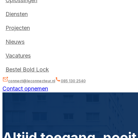
Oplossingen
Diensten
Projecten
Nieuws
Vacatures
Bestel Bold Lock
connect@leconnecteur.nl
085 130 2540
Contact opnemen
Altijd toegang, nooit