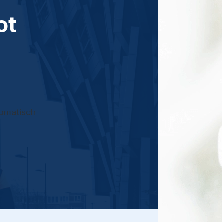
ot
tomatisch