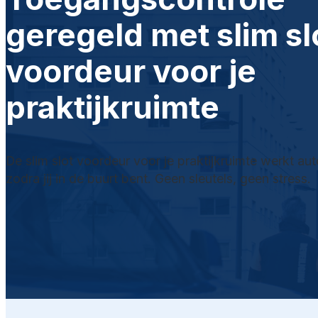
geregeld met slim sl
voordeur voor je
praktijkruimte
De slim slot voordeur voor je praktijkruimte werkt au
zodra jij in de buurt bent. Geen sleutels, geen stress.