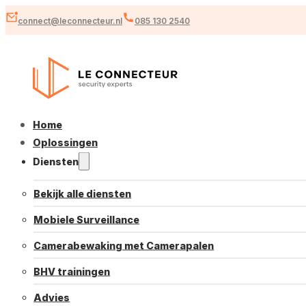
connect@leconnecteur.nl
085 130 2540
Home
Oplossingen
Diensten
Bekijk alle diensten
Mobiele Surveillance
Camerabewaking met Camerapalen
BHV trainingen
Advies