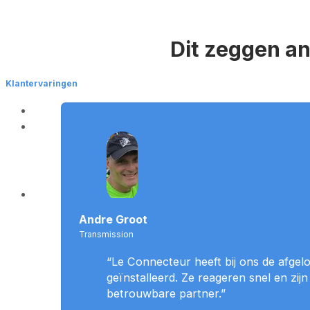
Dit zeggen a
Klantervaringen
Andre Groot
Transmission
“Le Connecteur heeft bij ons de afgel
geïnstalleerd. Ze reageren snel en zi
betrouwbare partner.”