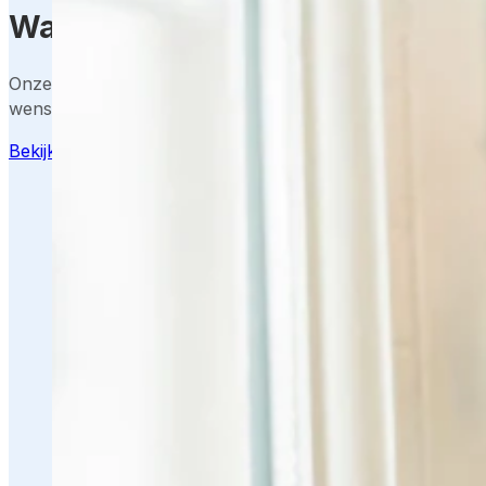
Wat zijn de kosten van een sli
Onze adviseurs maken graag een helder voorstel op basi
wensen en locatie.
Bekijk mogelijkheden