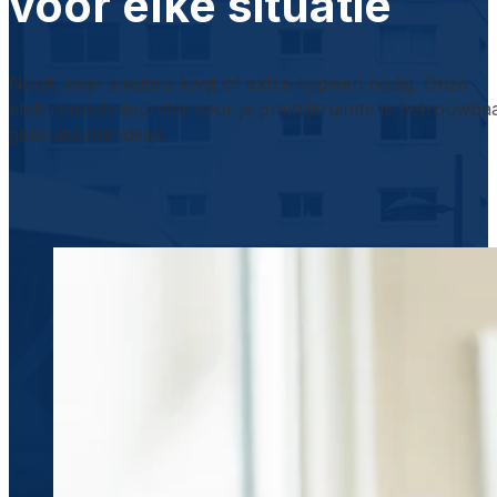
voor elke situatie
Nooit meer sleutels kwijt of extra kopieën nodig. Onze
elektronisch deurslot voor je praktijkruimte is betrouwba
gebruiksvriendelijk.