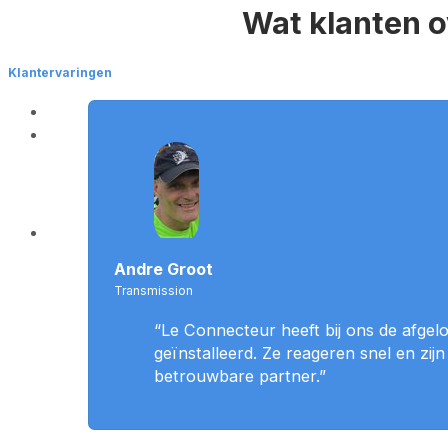
Wat klanten 
Klantervaringen
Andre Groot
Transmission
“Le Connecteur heeft bij ons de afgel
geïnstalleerd. Ze reageren snel en zi
betrouwbare partner.”