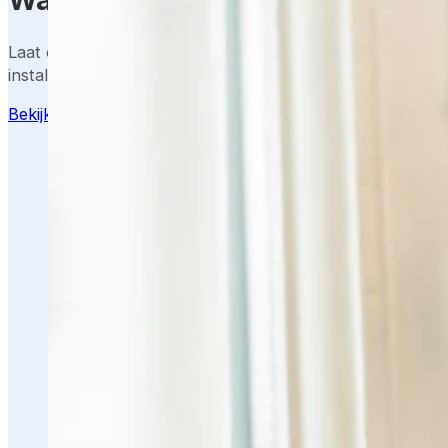
Laat ons meedenken over de beste oplossing – inclusief 
installatie en support.
Bekijk mogelijkheden