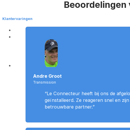
Beoordelingen 
Klantervaringen
Andre Groot
Transmission
“Le Connecteur heeft bij ons de afgel
geïnstalleerd. Ze reageren snel en zi
betrouwbare partner.”