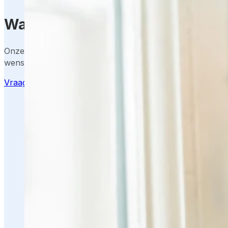
Wat kost een slim deurslot van
Onze adviseurs maken graag een helder voorstel op basi
wensen en locatie.
Vraag offerte aan