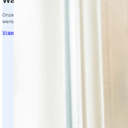
Onze adviseurs maken graag een helder voorstel op basi
wensen en locatie.
Vraag offerte aan