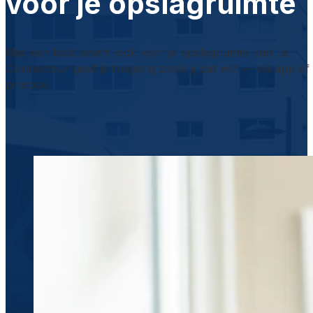
voor je opslagruimte
Met een bold smart lock voor je opslagruimte van Le
Connecteur geef je toegang zoals jij dat wilt — via app of
pincode.