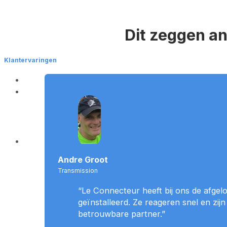
Dit zeggen a
Klantervaringen
Andre Groot
Transmission
“Le Connecteur heeft bij ons de afgel
geïnstalleerd. Ze reageren snel en zi
betrouwbare partner.”