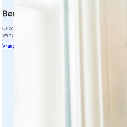
Benieuwd naar de prijs van ee
Onze adviseurs maken graag een helder voorstel op basi
wensen en locatie.
Vraag offerte aan