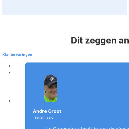
Dit zeggen a
Klantervaringen
Andre Groot
Transmission
“Le Connecteur heeft bij ons de afgel